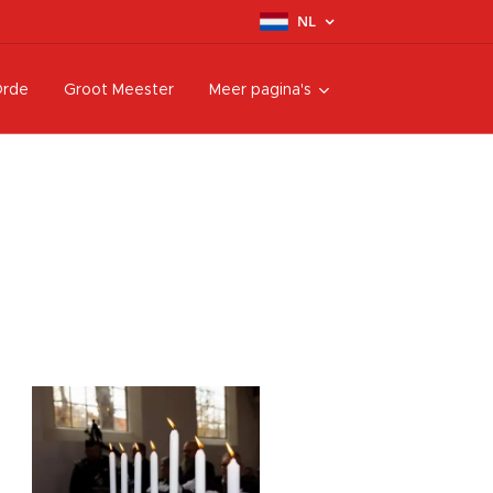
NL
Orde
Groot Meester
Meer pagina's