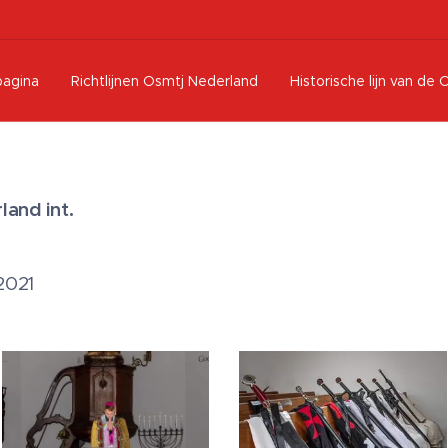
pagina
Richtlijnen Osmtj Nederland
Historische lijn van de 
and int.
2021