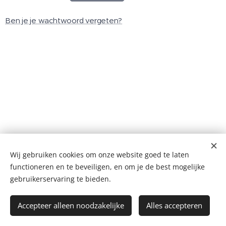
Ben je je wachtwoord vergeten?
Wij gebruiken cookies om onze website goed te laten
masonic☠️templar
functioneren en te beveiligen, en om je de best mogelijke
+++nnDnn+++
Cookies
gebruikerservaring te bieden.
Talen
Accepteer alleen noodzakelijke
Alles accepteren
Nederlands
English