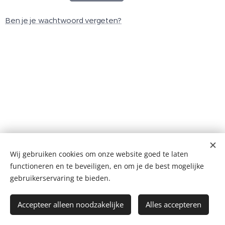
Ben je je wachtwoord vergeten?
Wij gebruiken cookies om onze website goed te laten
masonic☠️templar
functioneren en te beveiligen, en om je de best mogelijke
+++nnDnn+++
Cookies
gebruikerservaring te bieden.
Talen
Accepteer alleen noodzakelijke
Alles accepteren
Nederlands
English