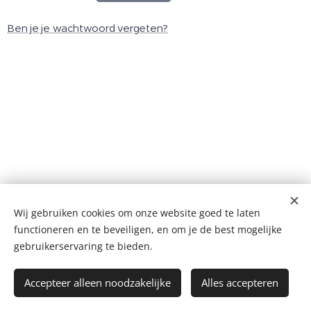
Ben je je wachtwoord vergeten?
Wij gebruiken cookies om onze website goed te laten
masonic☠️templar
functioneren en te beveiligen, en om je de best mogelijke
+++nnDnn+++
Cookies
gebruikerservaring te bieden.
Talen
Accepteer alleen noodzakelijke
Alles accepteren
Nederlands
English