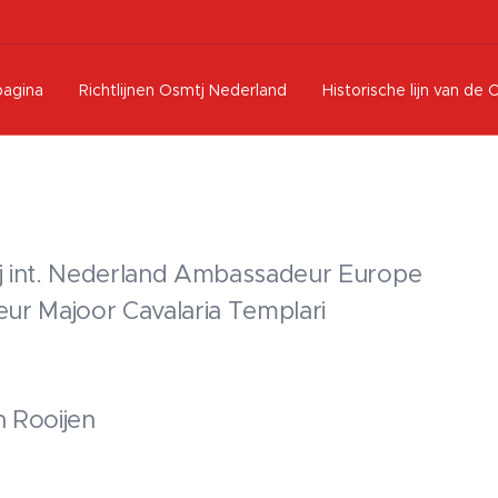
pagina
Richtlijnen Osmtj Nederland
Historische lijn van de 
j int. Nederland Ambassadeur Europe
ur Majoor Cavalaria Templari
ecteur
n Rooijen