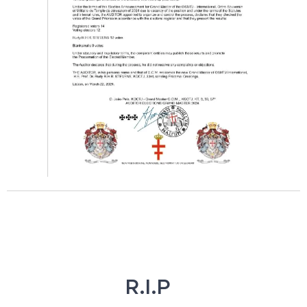
✝️ R.I.P ✝️